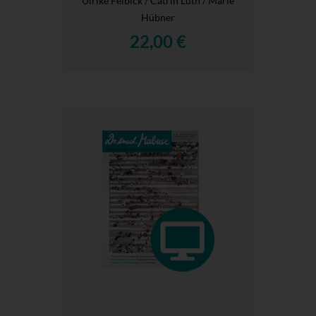
Ulrike Felbick / Catrin Lüth / Marie
Hübner
22,00 €