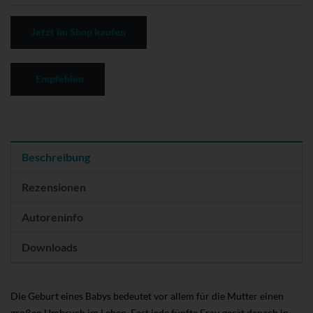
Jetzt im Shop kaufen
Empfehlen
Beschreibung
Rezensionen
Autoreninfo
Downloads
Die Geburt eines Babys bedeutet vor allem für die Mutter einen
großen Umbruch im Leben. Fast jede fünfte Frau gerät danach in