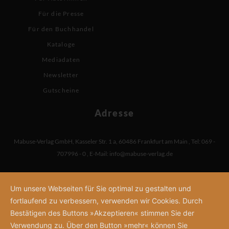
Für die Presse
Für den Buchhandel
Kataloge
Mediadaten
Newsletter
Gutscheine
Adresse
Mabuse-Verlag GmbH
,
Kasseler Str. 1 a
,
60486 Frankfurt am Main
,
Tel: 069 -
707996 - 0
,
E-Mail:
info@mabuse-verlag.de
Um unsere Webseiten für Sie optimal zu gestalten und
fortlaufend zu verbessern, verwenden wir Cookies. Durch
Bestätigen des Buttons »Akzeptieren« stimmen Sie der
Verwendung zu. Über den Button »mehr« können Sie