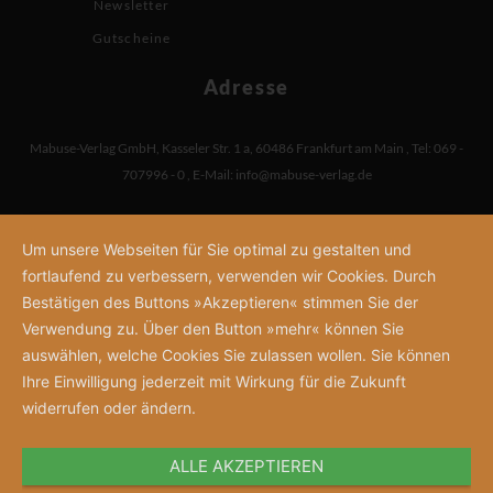
Newsletter
Gutscheine
Adresse
Mabuse-Verlag GmbH
,
Kasseler Str. 1 a
,
60486 Frankfurt am Main
,
Tel: 069 -
707996 - 0
,
E-Mail:
info@mabuse-verlag.de
Um unsere Webseiten für Sie optimal zu gestalten und
fortlaufend zu verbessern, verwenden wir Cookies. Durch
Bestätigen des Buttons »Akzeptieren« stimmen Sie der
Verwendung zu. Über den Button »mehr« können Sie
auswählen, welche Cookies Sie zulassen wollen. Sie können
Ihre Einwilligung jederzeit mit Wirkung für die Zukunft
widerrufen oder ändern.
ALLE AKZEPTIEREN