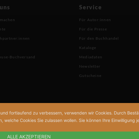
 uns
Service
 machen
Für Autor:innen
hte
Für die Presse
hpartner:innen
Für den Buchhandel
Kataloge
buse-Buchversand
Mediadaten
Newsletter
Gutscheine
n und fortlaufend zu verbessern, verwenden wir Cookies. Durch Bes
welche Cookies Sie zulassen wollen. Sie können Ihre Einwilligung je
ALLE AKZEPTIEREN