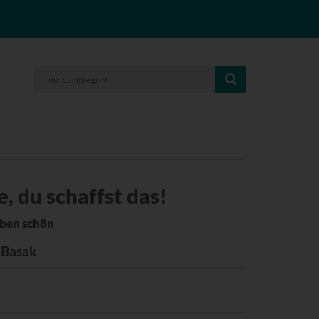
, du schaffst das!
eben schön
n Basak