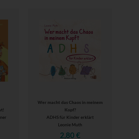
Wer macht das Chaos in meinem
vt!
Kopf?
gner
ADHS für Kinder erklärt
Leonie Muth
2,80 €