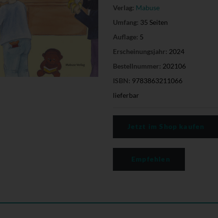
Verlag:
Mabuse
Umfang:
35 Seiten
Auflage:
5
Erscheinungsjahr:
2024
Bestellnummer:
202106
ISBN:
9783863211066
lieferbar
Jetzt im Shop kaufen
Empfehlen