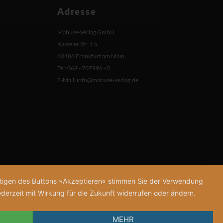
Adresse
Mabuse-Verlag GmbH
Kasseler Str. 1 a
60486 Frankfurt am Main
Tel: 069 - 707996 - 0
E-Mail:
info@mabuse-verlag.de
tätigen des Buttons »Akzeptieren« stimmen Sie der Verwendung
derzeit mit Wirkung für die Zukunft widerrufen oder ändern.
MEHR