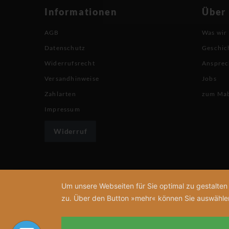
Informationen
Über
AGB
Was wir
Datenschutz
Geschic
Widerrufsrecht
Ansprec
Versandhinweise
Jobs
Zahlarten
zum Ma
Impressum
Widerruf
Um unsere Webseiten für Sie optimal zu gestalte
zu. Über den Button »mehr« können Sie auswählen, 