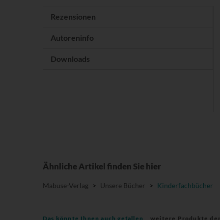
Rezensionen
Autoreninfo
Downloads
Ähnliche Artikel finden Sie hier
Mabuse-Verlag
>
Unsere Bücher
>
Kinderfachbücher
Das könnte Ihnen auch gefallen
weitere Produkte de