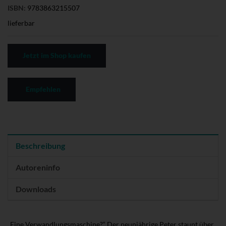
ISBN:
9783863215507
lieferbar
Jetzt im Shop kaufen
Empfehlen
Beschreibung
Autoreninfo
Downloads
„Eine Verwandlungsmaschine?“ Der neunjährige Peter staunt über