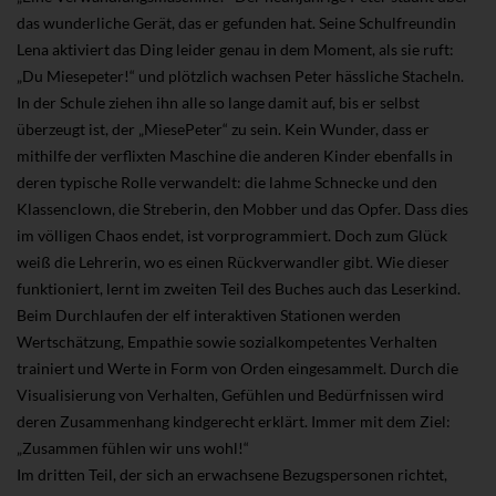
das wunderliche Gerät, das er gefunden hat. Seine Schulfreundin
Lena aktiviert das Ding leider genau in dem Moment, als sie ruft:
„Du Miesepeter!“ und plötzlich wachsen Peter hässliche Stacheln.
In der Schule ziehen ihn alle so lange damit auf, bis er selbst
überzeugt ist, der „MiesePeter“ zu sein. Kein Wunder, dass er
mithilfe der verflixten Maschine die anderen Kinder ebenfalls in
deren typische Rolle verwandelt: die lahme Schnecke und den
Klassenclown, die Streberin, den Mobber und das Opfer. Dass dies
im völligen Chaos endet, ist vorprogrammiert. Doch zum Glück
weiß die Lehrerin, wo es einen Rückverwandler gibt. Wie dieser
funktioniert, lernt im zweiten Teil des Buches auch das Leserkind.
Beim Durchlaufen der elf interaktiven Stationen werden
Wertschätzung, Empathie sowie sozialkompetentes Verhalten
trainiert und Werte in Form von Orden eingesammelt. Durch die
Visualisierung von Verhalten, Gefühlen und Bedürfnissen wird
deren Zusammenhang kindgerecht erklärt. Immer mit dem Ziel:
„Zusammen fühlen wir uns wohl!“
Im dritten Teil, der sich an erwachsene Bezugspersonen richtet,