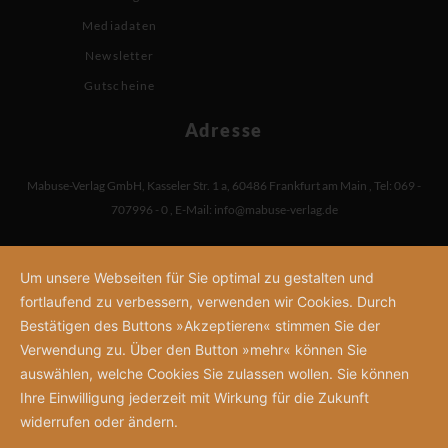
Mediadaten
Newsletter
Gutscheine
Adresse
Mabuse-Verlag GmbH
,
Kasseler Str. 1 a
,
60486 Frankfurt am Main
,
Tel: 069 -
707996 - 0
,
E-Mail:
info@mabuse-verlag.de
Um unsere Webseiten für Sie optimal zu gestalten und
fortlaufend zu verbessern, verwenden wir Cookies. Durch
Bestätigen des Buttons »Akzeptieren« stimmen Sie der
Verwendung zu. Über den Button »mehr« können Sie
auswählen, welche Cookies Sie zulassen wollen. Sie können
Ihre Einwilligung jederzeit mit Wirkung für die Zukunft
widerrufen oder ändern.