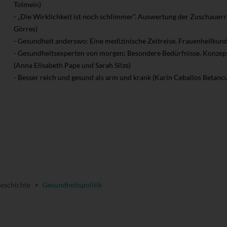
Tolmein)
- „Die Wirklichkeit ist noch schlimmer“. Auswertung der Zuschauerr
Görres)
- Gesundheit anderswo: Eine medizinische Zeitreise. Frauenheilkund
- Gesundheitsexperten von morgen: Besondere Bedürfnisse. Konzepti
(Anna Elisabeth Pape und Sarah Silze)
- Besser reich und gesund als arm und krank (Karin Ceballos Betancu
Geschichte
>
Gesundheitspolitik