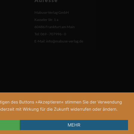
Mabuse-Verlag GmbH
Kasseler Str. 1 a
60486 Frankfurt am Main
Tel: 069 - 707996 - 0
E-Mail:
info@mabuse-verlag.de
tätigen des Buttons »Akzeptieren« stimmen Sie der Verwendung
derzeit mit Wirkung für die Zukunft widerrufen oder ändern.
MEHR