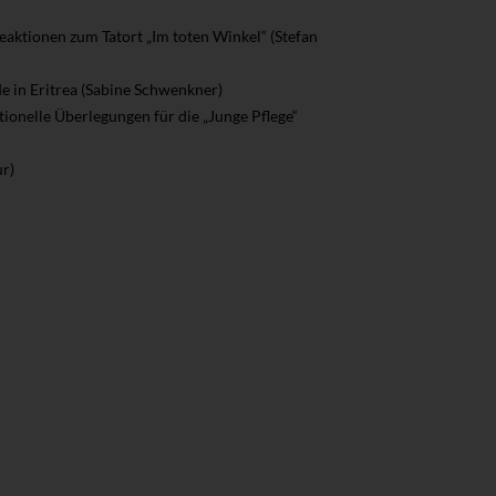
eaktionen zum Tatort „Im toten Winkel“ (Stefan
e in Eritrea (Sabine Schwenkner)
onelle Überlegungen für die „Junge Pflege“
r)