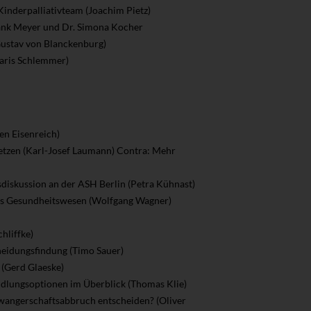
Kinderpalliativteam (Joachim Pietz)
Frank Meyer und Dr. Simona Kocher
Gustav von Blanckenburg)
aris Schlemmer)
en Eisenreich)
setzen (Karl-Josef Laumann)
Contra: Mehr
diskussion an der ASH Berlin (Petra Kühnast)
 das Gesundheitswesen (Wolfgang Wagner)
hliffke)
heidungsfindung (Timo Sauer)
(Gerd Glaeske)
ndlungsoptionen im Überblick (Thomas Klie)
hwangerschaftsabbruch entscheiden? (Oliver