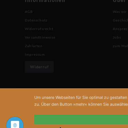
AGB
Was wir
Datenschutz
Geschic
Widerrufsrecht
Ansprec
Versandhinweise
Jobs
Zahlarten
zum Ma
Impressum
Widerruf
Um unsere Webseiten für Sie optimal zu gestalte
zu. Über den Button »mehr« können Sie auswählen, 