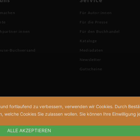
 machen
Für Autor:innen
hte
Für die Presse
hpartner:innen
Für den Buchhandel
Kataloge
buse-Buchversand
Mediadaten
Newsletter
Gutscheine
n und fortlaufend zu verbessern, verwenden wir Cookies. Durch Bes
welche Cookies Sie zulassen wollen. Sie können Ihre Einwilligung je
ALLE AKZEPTIEREN