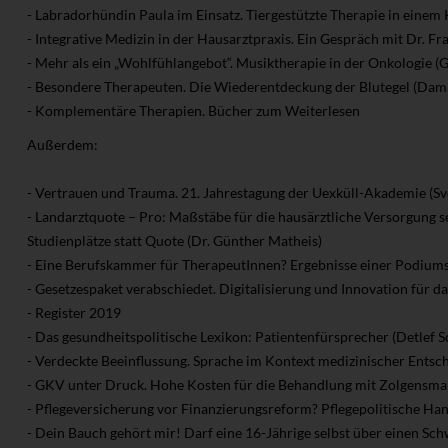
- Labradorhündin Paula im Einsatz. Tiergestützte Therapie in einem 
- Integrative Medizin in der Hausarztpraxis. Ein Gespräch mit Dr. 
- Mehr als ein „Wohlfühlangebot“. Musiktherapie in der Onkologie (
- Besondere Therapeuten. Die Wiederentdeckung der Blutegel (Dam
- Komplementäre Therapien. Bücher zum Weiterlesen
Außerdem:
- Vertrauen und Trauma. 21. Jahrestagung der Uexküll-Akademie (Sv
- Landarztquote – Pro: Maßstäbe für die hausärztliche Versorgung 
Studienplätze statt Quote (Dr. Günther Matheis)
- Eine Berufskammer für TherapeutInnen? Ergebnisse einer Podiums
- Gesetzespaket verabschiedet. Digitalisierung und Innovation für
- Register 2019
- Das gesundheitspolitische Lexikon: Patientenfürsprecher (Detlef Sc
- Verdeckte Beeinflussung. Sprache im Kontext medizinischer Entsc
- GKV unter Druck. Hohe Kosten für die Behandlung mit Zolgensma 
- Pflegeversicherung vor Finanzierungsreform? Pflegepolitische Ha
- Dein Bauch gehört mir! Darf eine 16-Jährige selbst über einen Sc