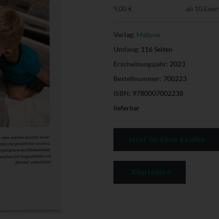
9,00 €
ab 10 Exe
Verlag:
Mabuse
Umfang:
116 Seiten
Erscheinungsjahr:
2023
Bestellnummer:
700223
ISBN:
9780007002238
lieferbar
Jetzt im Shop kaufen
Empfehlen