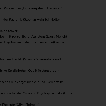
schen Wurzeln im „Erziehungsheim Hadamar“
n der Pädiatrie (Stephan Heinrich Nolte)
Heino Stöver)
eben mit persönlicher Assistenz (Laura Mench)
n Psychiatrie in der Elfenbeinküste (Gesine
das Geschlecht? (Viviane Scherenberg und
siko für die hohen Qualitätsstandards in
nschen mit Vergesslichkeit und ‚Demenz‘ neu
ihre Rolle bei der Gabe von Psychopharmaka (Hilde
r Eheleute (Oliver Tolmein)