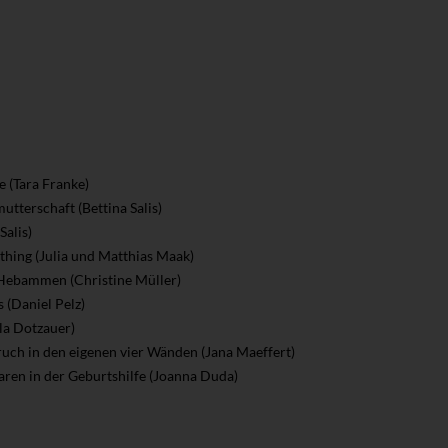
 (Tara Franke)
utterschaft (Bettina Salis)
alis)
thing (Julia und Matthias Maak)
r Hebammen (Christine Müller)
 (Daniel Pelz)
la Dotzauer)
ruch in den eigenen vier Wänden (Jana Maeffert)
aren in der Geburtshilfe (Joanna Duda)