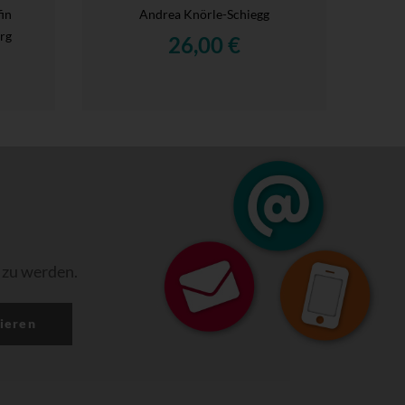
fin
Andrea Knörle-Schiegg
rg
26,00 €
 zu werden.
ieren