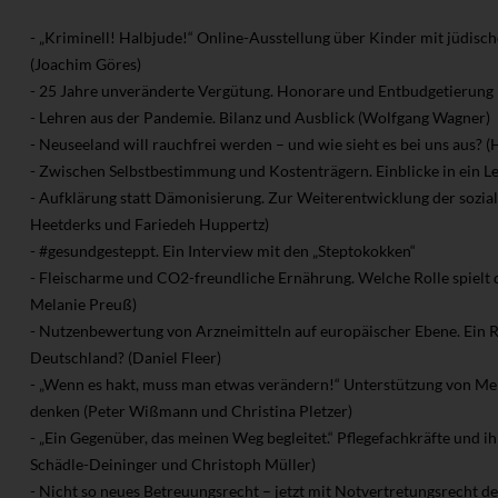
- „Kriminell! Halbjude!“ Online-Ausstellung über Kinder mit jüdi
(Joachim Göres)
- 25 Jahre unveränderte Vergütung. Honorare und Entbudgetierung i
- Lehren aus der Pandemie. Bilanz und Ausblick (Wolfgang Wagner)
- Neuseeland will rauchfrei werden – und wie sieht es bei uns aus? (
- Zwischen Selbstbestimmung und Kostenträgern. Einblicke in ein L
- Aufklärung statt Dämonisierung. Zur Weiterentwicklung der soziale
Heetderks und Fariedeh Huppertz)
- #gesundgesteppt. Ein Interview mit den „Steptokokken“
- Fleischarme und CO2-freundliche Ernährung. Welche Rolle spielt 
Melanie Preuß)
- Nutzenbewertung von Arzneimitteln auf europäischer Ebene. Ein Ri
Deutschland? (Daniel Fleer)
- „Wenn es hakt, muss man etwas verändern!“ Unterstützung von Me
denken (Peter Wißmann und Christina Pletzer)
- „Ein Gegenüber, das meinen Weg begleitet.“ Pflegefachkräfte und 
Schädle-Deininger und Christoph Müller)
- Nicht so neues Betreuungsrecht – jetzt mit Notvertretungsrecht de