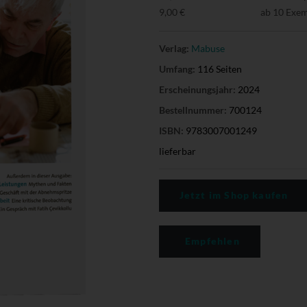
9,00 €
ab 10 Exe
Verlag:
Mabuse
Umfang:
116 Seiten
Erscheinungsjahr:
2024
Bestellnummer:
700124
ISBN:
9783007001249
lieferbar
Jetzt im Shop kaufen
Empfehlen