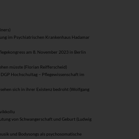
iners)
gung im Psychiatrischen Krankenhaus Hadamar
Pflegekongress am 8. November 2023 in Berlin
hen müsste (Florian Reifferscheid)
4. DGP Hochschultag – Pflegewissenschaft im
sehen sich in ihrer Existenz bedroht (Wolfgang
vikkollu
eutung von Schwangerschaft und Geburt (Ludwig
musik und Bodysongs als psychosomatische