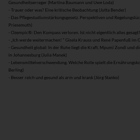
Gesundheitserreger (Martina Baumann und Uwe Loda)
- Trauer oder was? Eine kritische Beobachtung (Jutta Bender)
- Das Pflegestudiumstärkungsgesetz. Perspektiven und Regelungslü
Priesemuth)
- Ozempic®: Den Kompass verloren. Ist nicht eigentlich alles gesagt?
- „Ich werde weitermachen! “ Gisela Krauss und René Papenfuß im
- Gesundheit global: In der Ruhe liegt die Kraft. Mpumi Zondi und
in Johannesburg (Julia Manek)
- Lebensmittelverschwendung. Welche Rolle spielt die Ernährungs
Berling)
- Besser reich und gesund als arm und krank (Jörg Stanko)