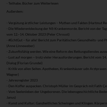
- Teilhabe. Bücher zum Weiterlesen
Außerdem:
- Vergütung ärztlicher Leistungen – Mythen und Fakten (Hartmut Re
- Die Wiederentdeckung der NS-Krankenmorde. Bericht von der Ta
vom 12.–14. Oktober 2023 (Peter Chroust)
- #EchtGut – für alle! Bericht zum Paritätischen Gesundheits- und 
(Anne Linneweber)
- Zukunftsfähig werden. Wie eine Reform des Rettungsdienstes ausse
- Lust auf morgen – trotz vieler Herausforderungen. Bericht vom 1
Dialog (Florian Grundei)
- Kritik von allen Seiten. Apotheken, Krankenhäuser udn Arztpraxen 
Wagner)
- Jahresregister 2023
- Den Koffer auspacken. Christoph Müller im Gespräch mit Fatih Çe
- Vom Seelenleben der Ungeborenen. Die lebensgeschichtliche Bed
Janus)
- Kunst und Kultur: Ganzheitliches Schwingen und Klingen. Körper