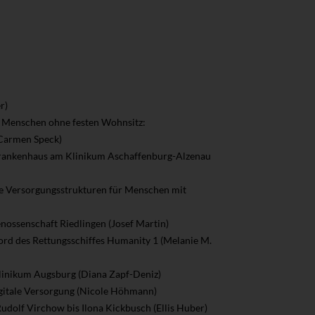
r)
n Menschen ohne festen Wohnsitz:
(Carmen Speck)
m Krankenhaus am Klinikum Aschaffenburg-Alzenau
e Versorgungsstrukturen für Menschen mit
enossenschaft Riedlingen (Josef Martin)
ord des Rettungsschiffes Humanity 1 (Melanie M.
sklinikum Augsburg (Diana Zapf-Deniz)
gitale Versorgung (Nicole Höhmann)
udolf Virchow bis Ilona Kickbusch (Ellis Huber)