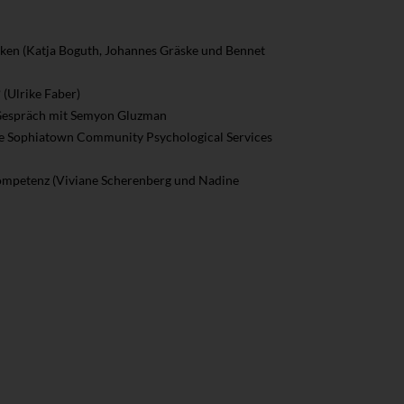
cken (Katja Boguth, Johannes Gräske und Bennet
 (Ulrike Faber)
 Gespräch mit Semyon Gluzman
 die Sophiatown Community Psychological Services
kompetenz (Viviane Scherenberg und Nadine