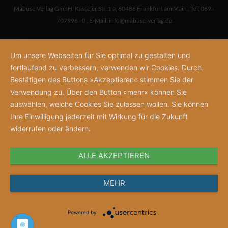
Mabuse-Verlag GmbH
,
Kasseler Str. 1 a
,
60486 Frankfurt am Main
,
Tel: 069 -
707996 - 0
,
E-Mail:
info@mabuse-verlag.de
Um unsere Webseiten für Sie optimal zu gestalten und
fortlaufend zu verbessern, verwenden wir Cookies. Durch
Bestätigen des Buttons »Akzeptieren« stimmen Sie der
Verwendung zu. Über den Button »mehr« können Sie
auswählen, welche Cookies Sie zulassen wollen. Sie können
Ihre Einwilligung jederzeit mit Wirkung für die Zukunft
widerrufen oder ändern.
ALLE AKZEPTIEREN
MEHR
Powered by