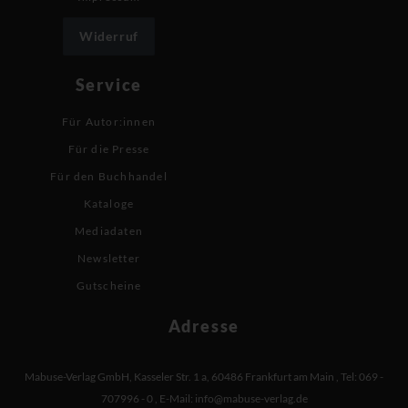
Widerruf
Service
Für Autor:innen
Für die Presse
Für den Buchhandel
Kataloge
Mediadaten
Newsletter
Gutscheine
Adresse
Mabuse-Verlag GmbH
,
Kasseler Str. 1 a
,
60486 Frankfurt am Main
,
Tel: 069 -
707996 - 0
,
E-Mail:
info@mabuse-verlag.de