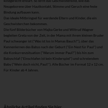
kindgerecht erklärt. So lernt das Geschwisterkind, wie das
Neugeborene über Hautkontakt, Stimme und Geruch eine feste
Bindung aufbauen kann.
Das ideale Mitbringsel für werdende Eltern und Kinder, die ein
Geschwisterchen bekommen.
Die fünf Bilderbücher von Majka Gerke und Wiltrud Wagner
begleiten Greta von der Zeit, in der Mama mit ihrem kleinen Bruder
Paul schwanger ist ("Was ist los in Mamas Bauch?"), über das
Kennenlernen des Babys nach der Geburt ("Ein Nest für Paul") und
die Konkurrenzsituation ("Warum immer Paul?") bis hin zum
Babyschlaf ("Einschlafen ist kein Kinderspiel") und schreiendem
Baby ("Wein doch nicht, Paul!"). Alle Bücher im Format 12 x 12 cm.
Für Kinder ab 4 Jahren.
Ähnliche Artikel finden Sie hier