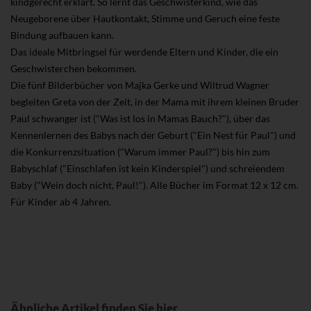
kindgerecht erklärt. So lernt das Geschwisterkind, wie das
Neugeborene über Hautkontakt, Stimme und Geruch eine feste
Bindung aufbauen kann.
Das ideale Mitbringsel für werdende Eltern und Kinder, die ein
Geschwisterchen bekommen.
Die fünf Bilderbücher von Majka Gerke und Wiltrud Wagner
begleiten Greta von der Zeit, in der Mama mit ihrem kleinen Bruder
Paul schwanger ist ("Was ist los in Mamas Bauch?"), über das
Kennenlernen des Babys nach der Geburt ("Ein Nest für Paul") und
die Konkurrenzsituation ("Warum immer Paul?") bis hin zum
Babyschlaf ("Einschlafen ist kein Kinderspiel") und schreiendem
Baby ("Wein doch nicht, Paul!"). Alle Bücher im Format 12 x 12 cm.
Für Kinder ab 4 Jahren.
Ähnliche Artikel finden Sie hier