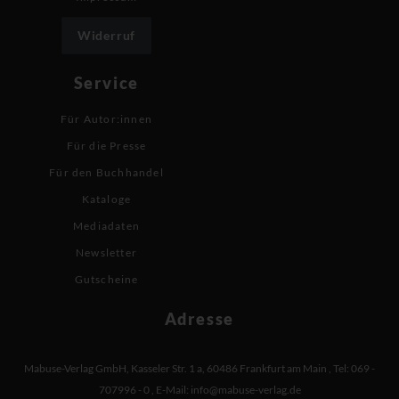
Widerruf
Service
Für Autor:innen
Für die Presse
Für den Buchhandel
Kataloge
Mediadaten
Newsletter
Gutscheine
Adresse
Mabuse-Verlag GmbH
,
Kasseler Str. 1 a
,
60486 Frankfurt am Main
,
Tel: 069 -
707996 - 0
,
E-Mail:
info@mabuse-verlag.de