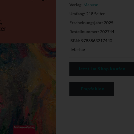
Verlag:
Mabuse
Umfang:
218 Seiten
Erscheinungsjahr:
2025
Bestellnummer:
202744
ISBN:
9783863217440
lieferbar
Jetzt im Shop kaufen
Empfehlen