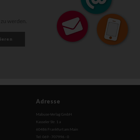
 zu werden.
ieren
Adresse
Mabuse-Verlag GmbH
Kasseler Str. 1 a
60486 Frankfurt am Main
Tel: 069 - 707996 - 0