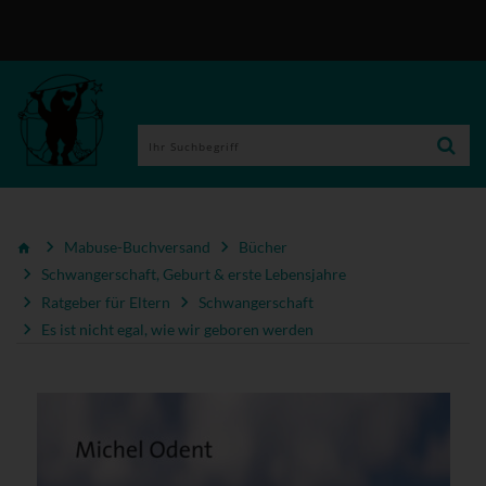
Mabuse-Buchversand
Bücher
Schwangerschaft, Geburt & erste Lebensjahre
Ratgeber für Eltern
Schwangerschaft
Es ist nicht egal, wie wir geboren werden