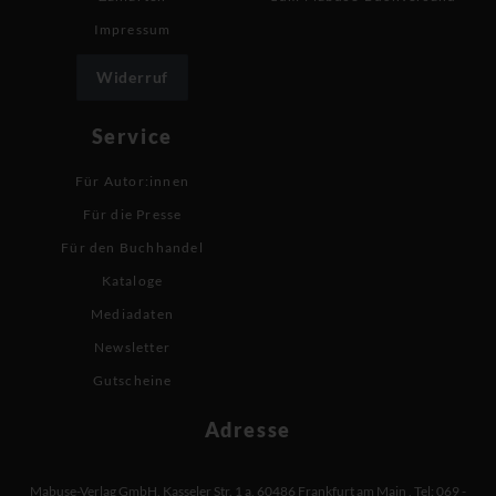
Impressum
Widerruf
Service
Für Autor:innen
Für die Presse
Für den Buchhandel
Kataloge
Mediadaten
Newsletter
Gutscheine
Adresse
Mabuse-Verlag GmbH
,
Kasseler Str. 1 a
,
60486 Frankfurt am Main
,
Tel: 069 -