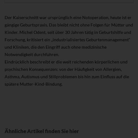
Der Kaiserschnitt war ursprünglich eine Notoperation, heute ist er
gängige Geburtspraxis. Das bleibt nicht ohne Folgen für Mütter und
Kinder. Michel Odent, seit über 30 Jahren tätig in Geburtshilfe und
Forschung, kritisiert ein „industrialisiertes Geburtenmanagement“
und Kliniken, die den Eingriff auch ohne medizinische
Notwendigkeit durchführen.
Eindrücklich beschreibt er die weit reichenden körperlichen und
psychischen Konsequenzen: von der Häufigkeit von Allergien,
Asthma, Autismus und Stillproblemen bis hin zum Einfluss auf die
spätere Mutter-Kind-Bindung.
Ähnliche Artikel finden Sie hier