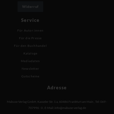
Widerruf
Service
Für Autor:innen
Für die Presse
Für den Buchhandel
Kataloge
Mediadaten
Newsletter
Gutscheine
Adresse
Mabuse-Verlag GmbH
,
Kasseler Str. 1 a
,
60486 Frankfurt am Main
,
Tel: 069 -
707996 - 0
,
E-Mail:
info@mabuse-verlag.de