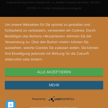
Mabuse-Verlag GmbH
,
Kasseler Str. 1 a
,
60486 Frankfurt am Main
,
Tel: 069 -
707996 - 0
,
E-Mail:
info@mabuse-verlag.de
Um unsere Webseiten für Sie optimal zu gestalten und
fortlaufend zu verbessern, verwenden wir Cookies. Durch
Bestätigen des Buttons »Akzeptieren« stimmen Sie der
Verwendung zu. Über den Button »mehr« können Sie
auswählen, welche Cookies Sie zulassen wollen. Sie können
Ihre Einwilligung jederzeit mit Wirkung für die Zukunft
widerrufen oder ändern.
ALLE AKZEPTIEREN
MEHR
Powered by
Impressum
|
Datenschutzbestimmungen