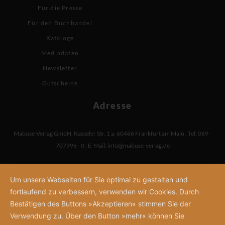
Für die Presse
Für den Buchhandel
Kataloge
Mediadaten
Newsletter
Gutscheine
Adresse
Mabuse-Verlag GmbH
,
Kasseler Str. 1 a
,
60486 Frankfurt am Main
,
Tel: 069 -
707996 - 0
,
E-Mail:
info@mabuse-verlag.de
Um unsere Webseiten für Sie optimal zu gestalten und
fortlaufend zu verbessern, verwenden wir Cookies. Durch
Bestätigen des Buttons »Akzeptieren« stimmen Sie der
Verwendung zu. Über den Button »mehr« können Sie