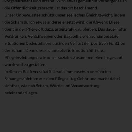
vorgehaltener Hand erzählt. Wird etwas gemeinhin Verborgenes an
die Öffentlichkeit gebracht, ist das oft beschämend.
Unser Unbewusstes schützt unser seelisches Gleichgewicht, indem
die Scham durch etwas anderes ersetzt wird: die Abwehr. Diese
dient in der Pflege oft dazu, arbeitsfähig zu bleiben. Das dauerhafte
Verdrängen, Verschweigen oder Bagatellisieren schambesetzter
Situationen bedeutet aber auch den Verlust der positiven Funktion
der Scham. Denn diese schmerzhafte Emotion hilft uns,
Pflegebeziehungen wie unser soziales Zusammenleben insgesamt
würdevoll zu gestalten.
In diesem Buch verschafft Ursula Immenschuh unerhörten
Schamgeschichten aus dem Pflegealltag Gehör und macht dabei
sichtbar, wie nah Scham, Würde und Verantwortung
beieinanderliegen.