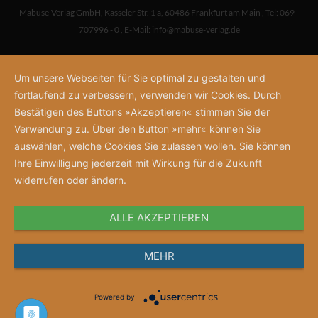
Mabuse-Verlag GmbH
,
Kasseler Str. 1 a
,
60486 Frankfurt am Main
,
Tel: 069 -
707996 - 0
,
E-Mail:
info@mabuse-verlag.de
Um unsere Webseiten für Sie optimal zu gestalten und
fortlaufend zu verbessern, verwenden wir Cookies. Durch
Bestätigen des Buttons »Akzeptieren« stimmen Sie der
Verwendung zu. Über den Button »mehr« können Sie
auswählen, welche Cookies Sie zulassen wollen. Sie können
Ihre Einwilligung jederzeit mit Wirkung für die Zukunft
widerrufen oder ändern.
ALLE AKZEPTIEREN
MEHR
Powered by