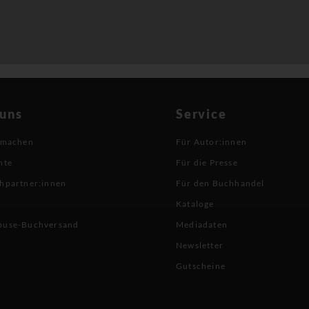
 uns
Service
 machen
Für Autor:innen
hte
Für die Presse
hpartner:innen
Für den Buchhandel
Kataloge
buse-Buchversand
Mediadaten
Newsletter
Gutscheine