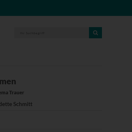
umen
ema Trauer
dette Schmitt