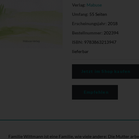
Verlag:
Mabuse
Umfang:
55 Seiten
Erscheinungsjahr:
2018
Bestellnummer:
202394
ISBN:
9783863213947
lieferbar
Jetzt im Shop kaufen
Empfehlen
Familie Wittmann ist eine Familie, wie viele andere: Die Mutter arbeit