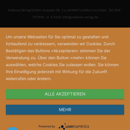
Mabuse-Verlag GmbH
,
Kasseler Str. 1 a
,
60486 Frankfurt am Main
,
Tel: 069 -
707996 - 0
,
E-Mail:
info@mabuse-verlag.de
Um unsere Webseiten für Sie optimal zu gestalten und
fortlaufend zu verbessern, verwenden wir Cookies. Durch
Bestätigen des Buttons »Akzeptieren« stimmen Sie der
Verwendung zu. Über den Button »mehr« können Sie
auswählen, welche Cookies Sie zulassen wollen. Sie können
Ihre Einwilligung jederzeit mit Wirkung für die Zukunft
widerrufen oder ändern.
ALLE AKZEPTIEREN
MEHR
Powered by