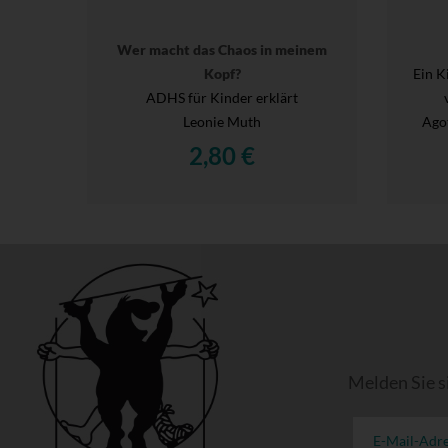
Wer macht das Chaos in meinem
Kopf?
Ein K
ADHS für Kinder erklärt
Leonie Muth
Agot
2,80 €
Melden Sie s