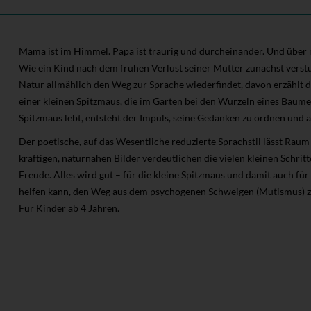
Mama ist im Himmel. Papa ist traurig und durcheinander. Und über m
Wie ein Kind nach dem frühen Verlust seiner Mutter zunächst verst
Natur allmählich den Weg zur Sprache wiederfindet, davon erzählt d
einer kleinen Spitzmaus, die im Garten bei den Wurzeln eines Baumes
Spitzmaus lebt, entsteht der Impuls, seine Gedanken zu ordnen und
Der poetische, auf das Wesentliche reduzierte Sprachstil lässt Rau
kräftigen, naturnahen Bilder verdeutlichen die vielen kleinen Schri
Freude. Alles wird gut – für die kleine Spitzmaus und damit auch für
helfen kann, den Weg aus dem psychogenen Schweigen (Mutismus) zu
Für Kinder ab 4 Jahren.