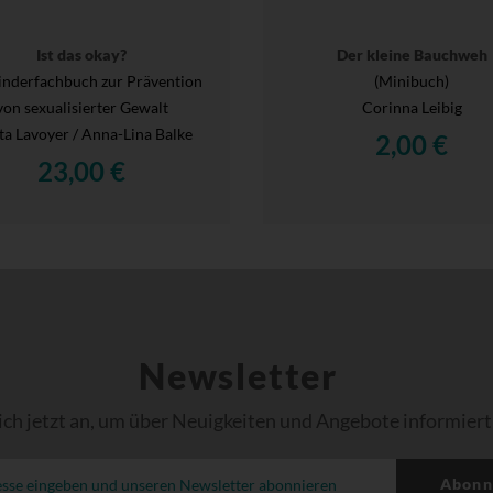
Ist das okay?
Der kleine Bauchweh
inderfachbuch zur Prävention
(Minibuch)
von sexualisierter Gewalt
Corinna Leibig
a Lavoyer / Anna-Lina Balke
2,00 €
23,00 €
Newsletter
ich jetzt an, um über Neuigkeiten und Angebote informiert
Abonn