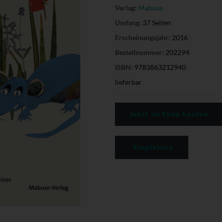
Verlag:
Mabuse
Umfang:
37 Seiten
Erscheinungsjahr:
2016
Bestellnummer:
202294
ISBN:
9783863212940
lieferbar
Jetzt im Shop kaufen
Empfehlen