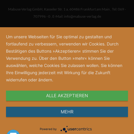
Mabuse-Verlag GmbH
,
Kasseler Str. 1 a
,
60486 Frankfurt am Main
,
Tel: 069 -
707996 - 0
,
E-Mail:
info@mabuse-verlag.de
Um unsere Webseiten für Sie optimal zu gestalten und
fortlaufend zu verbessern, verwenden wir Cookies. Durch
Bestätigen des Buttons »Akzeptieren« stimmen Sie der
Verwendung zu. Über den Button »mehr« können Sie
auswählen, welche Cookies Sie zulassen wollen. Sie können
Ihre Einwilligung jederzeit mit Wirkung für die Zukunft
widerrufen oder ändern.
ALLE AKZEPTIEREN
MEHR
Powered by