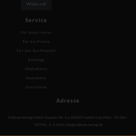
Widerruf
Service
Für Autor:innen
Für die Presse
Für den Buchhandel
Kataloge
Mediadaten
Newsletter
Gutscheine
Adresse
Mabuse-Verlag GmbH
,
Kasseler Str. 1 a
,
60486 Frankfurt am Main
,
Tel: 069 -
707996 - 0
,
E-Mail:
info@mabuse-verlag.de