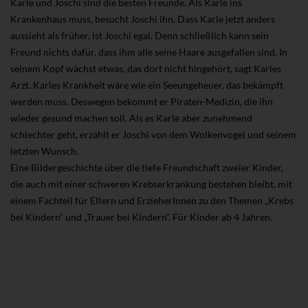
Karle und Joschi sind die besten Freunde. Als Karle ins
Krankenhaus muss, besucht Joschi ihn. Dass Karle jetzt anders
aussieht als früher, ist Joschi egal. Denn schließlich kann sein
Freund nichts dafür, dass ihm alle seine Haare ausgefallen sind. In
seinem Kopf wächst etwas, das dort nicht hingehört, sagt Karles
Arzt. Karles Krankheit wäre wie ein Seeungeheuer, das bekämpft
werden muss. Deswegen bekommt er Piraten-Medizin, die ihn
wieder gesund machen soll. Als es Karle aber zunehmend
schlechter geht, erzählt er Joschi von dem Wolkenvogel und seinem
letzten Wunsch.
Eine Bildergeschichte über die tiefe Freundschaft zweier Kinder,
die auch mit einer schweren Krebserkrankung bestehen bleibt, mit
einem Fachteil für Eltern und ErzieherInnen zu den Themen „Krebs
bei Kindern“ und „Trauer bei Kindern“. Für Kinder ab 4 Jahren.