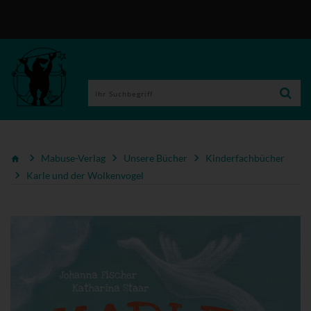
Mabuse-Verlag
Unsere Bücher
Kinderfachbücher
Karle und der Wolkenvogel