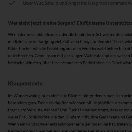
Über Wut, Schuld und Angst ins Gespräch kommen: Wald
Wer sieht jetzt meine Sorgen? Einfühlsame Unterstützu
Wenn der erkrankte Bruder oder die behinderte Schwester die mei
medizinische Versorgung viel Zeit verschlingt, fühlen sich Geschwis
Bilderbücher wie die Erzählung aus dem Wunderwald helfen betroff
unterbrechen. Gemeinsam mit der klugen Waldeule und der weisen Fr
Menschenkindern, über ihre besonderen Bedürfnisse als Geschwiste
Klappentexte
Im Wunderwald gibt es viele alte Bäume, hinter denen man sich prim
besonders gern. Doch als das Rehmädchen Millie plötzlich zusammen
fragt sich: Wird sie sterben? Und Fuchs Lasse hat Angst, dass er schu
weise Frau Schildkröte, die den Kindern hilft, ihre Gedanken und 
Wenn ein Kind schwer erkrankt oder eine Behinderung hat, treten G
Kinderfachbuch widmet sich konkret deren Gefühlen und Bedürfnissen