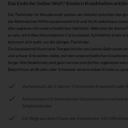
Das Ende der heilen Welt? Kindern Krankheiten erkl
Die Tierkinder im Wunderwald spielen am liebsten zwischen den gro
das Rehmädchen Millie zusammenbricht und ins Krankenhaus muss, is
alle reagieren mit unterschiedlichen Gefühlen: Während der kleine F
zu sein, wird Waschbärmädchen Carla wütend. Schließlich dreht sic
kümmert sich mehr um die übrigen Tierkinder.
Die bezaubernd illustrierte Tiergeschichte von Leonie Baltruweit u
und schwer Erkrankten dabei, mit den unterschiedlichen Emotionen 
Sorge: Alle Reaktionen sind ganz normal und dürfen zugelassen werden
Bedürfnisse als Bruder oder Schwester eines kranken Kindes zu spr
Vorlesebuch ab 3 Jahren: Chronische Krankheit oder 
Aufwachsen mit behinderten Geschwistern und krank
Schattenkinder
Ein Weg aus dem Chaos der Emotionen: Mit hilfreichen