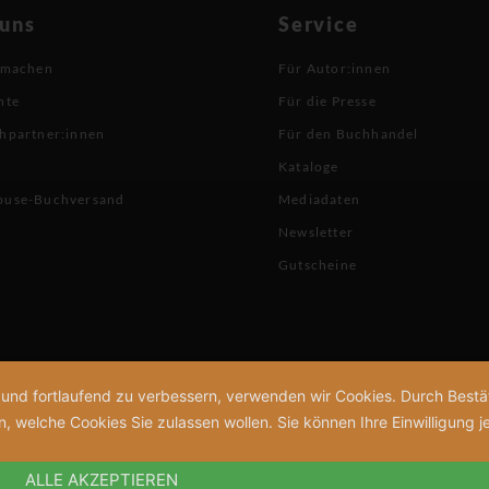
 uns
Service
 machen
Für Autor:innen
hte
Für die Presse
hpartner:innen
Für den Buchhandel
Kataloge
buse-Buchversand
Mediadaten
Newsletter
Gutscheine
n und fortlaufend zu verbessern, verwenden wir Cookies. Durch Bes
welche Cookies Sie zulassen wollen. Sie können Ihre Einwilligung je
ALLE AKZEPTIEREN