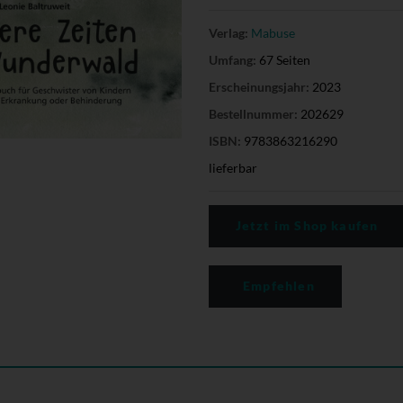
Verlag:
Mabuse
Umfang:
67 Seiten
Erscheinungsjahr:
2023
Bestellnummer:
202629
ISBN:
9783863216290
lieferbar
Jetzt im Shop kaufen
Empfehlen