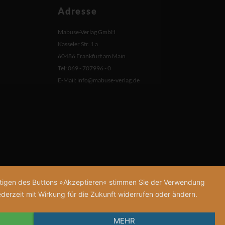
Adresse
Mabuse-Verlag GmbH
Kasseler Str. 1 a
60486 Frankfurt am Main
Tel: 069 - 707996 - 0
E-Mail:
info@mabuse-verlag.de
tätigen des Buttons »Akzeptieren« stimmen Sie der Verwendung
derzeit mit Wirkung für die Zukunft widerrufen oder ändern.
MEHR