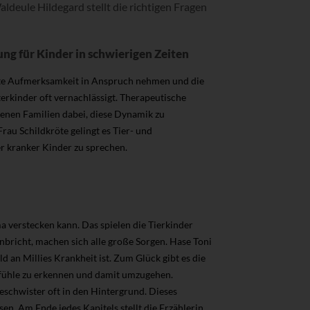
eule Hildegard stellt die richtigen Fragen
ng für Kinder in schwierigen Zeiten
ste Aufmerksamkeit in Anspruch nehmen und die
terkinder oft vernachlässigt. Therapeutische
enen Familien dabei, diese Dynamik zu
au Schildkröte gelingt es Tier- und
r kranker Kinder zu sprechen.
a verstecken kann. Das spielen die Tierkinder
bricht, machen sich alle große Sorgen. Hase Toni
ld an Millies Krankheit ist. Zum Glück gibt es die
Gefühle zu erkennen und damit umzugehen.
eschwister oft in den Hintergrund. Dieses
. Am Ende jedes Kapitels stellt die Erzählerin,