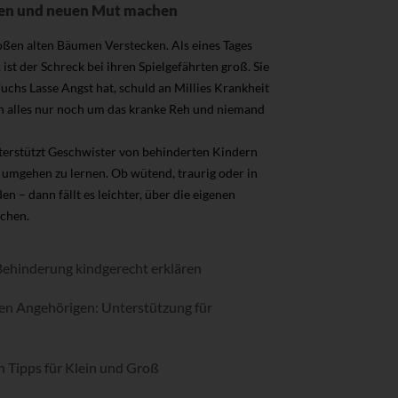
ären und neuen Mut machen
ßen alten Bäumen Verstecken. Als eines Tages
t der Schreck bei ihren Spielgefährten groß. Sie
uchs Lasse Angst hat, schuld an Millies Krankheit
h alles nur noch um das kranke Reh und niemand
nterstützt Geschwister von behinderten Kindern
umgehen zu lernen. Ob wütend, traurig oder in
 – dann fällt es leichter, über die eigenen
echen.
Behinderung kindgerecht erklären
en Angehörigen: Unterstützung für
 Tipps für Klein und Groß