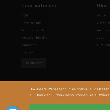
Informationen
Über
AGB
Was wir
Datenschutz
Geschic
Widerrufsrecht
Ansprec
Versandhinweise
Jobs
Zahlarten
zum Ma
Impressum
Widerruf
Um unsere Webseiten für Sie optimal zu gestalte
zu. Über den Button »mehr« können Sie auswählen, 