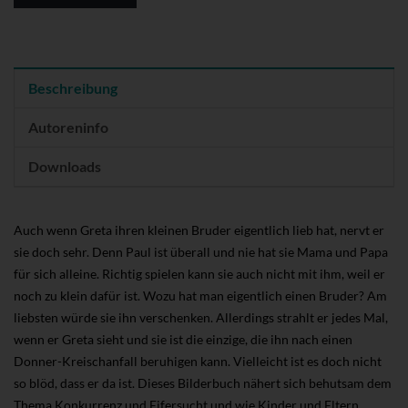
Beschreibung
Autoreninfo
Downloads
Auch wenn Greta ihren kleinen Bruder eigentlich lieb hat, nervt er
sie doch sehr. Denn Paul ist überall und nie hat sie Mama und Papa
für sich alleine. Richtig spielen kann sie auch nicht mit ihm, weil er
noch zu klein dafür ist. Wozu hat man eigentlich einen Bruder? Am
liebsten würde sie ihn verschenken. Allerdings strahlt er jedes Mal,
wenn er Greta sieht und sie ist die einzige, die ihn nach einen
Donner-Kreischanfall beruhigen kann. Vielleicht ist es doch nicht
so blöd, dass er da ist. Dieses Bilderbuch nähert sich behutsam dem
Thema Konkurrenz und Eifersucht und wie Kinder und Eltern