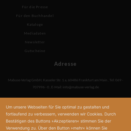
Für die Presse
Für den Buchhandel
Kataloge
Mediadaten
Newsletter
Gutscheine
Adresse
Mabuse-Verlag GmbH
,
Kasseler Str. 1 a
,
60486 Frankfurt am Main
,
Tel: 069 -
707996 - 0
,
E-Mail:
info@mabuse-verlag.de
Um unsere Webseiten für Sie optimal zu gestalten und
fortlaufend zu verbessern, verwenden wir Cookies. Durch
Bestätigen des Buttons »Akzeptieren« stimmen Sie der
Verwendung zu. Über den Button »mehr« können Sie