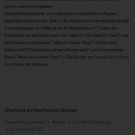
lernen, damit umzugehen.
Die fünf Bilderbücher von Majka Gerke und Wiltrud Wagner
begleiten Greta von der Zeit, in der Mama mit ihrem kleinen Bruder
Paul schwanger ist ("Was ist los in Mamas Bauch?"), über das
Kennenlernen des Babys nach der Geburt ("Ein Nest für Paul") und
die Konkurrenzsituation ("Warum immer Paul?") bis hin zum
Babyschlaf ("Einschlafen ist kein Kinderspiel") und schreiendem
Baby ("Wein doch nicht, Paul!"). Alle Bücher im Format 12 x 12 cm.
Für Kinder ab 4 Jahren.
Ähnliche Artikel finden Sie hier
Mabuse-Buchversand
>
Bücher
>
Familie & Erziehung
>
Erziehung (2-18)