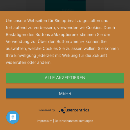
Um unsere Webseiten für Sie optimal zu gestalten und
fortlaufend zu verbessern, verwenden wir Cookies. Durch
Bestätigen des Buttons »Akzeptieren« stimmen Sie der
Verwendung zu. Über den Button »mehr« können Sie
auswählen, welche Cookies Sie zulassen wollen. Sie können
Ihre Einwilligung jederzeit mit Wirkung für die Zukunft
widerrufen oder ändern.
Ethikberatung im Gesundheitswesen
ALLE AKZEPTIEREN
Erfolgversprechende Einflüsse
Hendrik Graßme
MEHR
45,00 €
Powered by
Impressum
|
Datenschutzbestimmungen
Artikel
1
-
24
von
775