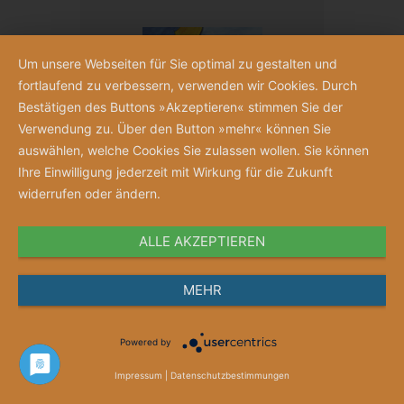
Um unsere Webseiten für Sie optimal zu gestalten und
fortlaufend zu verbessern, verwenden wir Cookies. Durch
Bestätigen des Buttons »Akzeptieren« stimmen Sie der
Verwendung zu. Über den Button »mehr« können Sie
auswählen, welche Cookies Sie zulassen wollen. Sie können
Ihre Einwilligung jederzeit mit Wirkung für die Zukunft
widerrufen oder ändern.
ALLE AKZEPTIEREN
Herzwurzeln
MEHR
Ein Kinderfachbuch für Pflege- und
Adoptivkinder
Schirin Homeier / Irmela Wiemann
Powered by
29,00 €
Impressum
|
Datenschutzbestimmungen