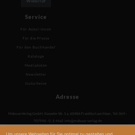
Widerruf
Service
Für Autor:innen
Für die Presse
Für den Buchhandel
Kataloge
Mediadaten
Newsletter
Gutscheine
Adresse
Mabuse-Verlag GmbH
,
Kasseler Str. 1 a
,
60486 Frankfurt am Main
,
Tel: 069 -
707996 - 0
,
E-Mail:
info@mabuse-verlag.de
Um unsere Webseiten für Sie optimal zu gestalten und