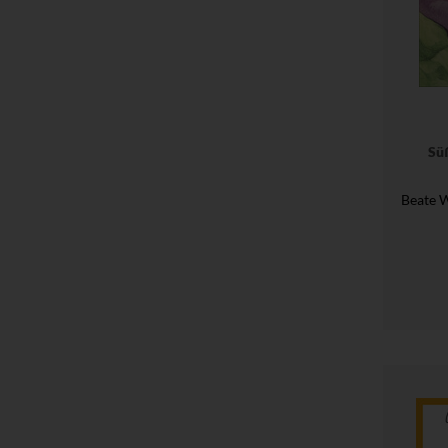
Süß
Beate W