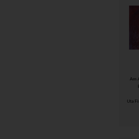
Am A
Uta F