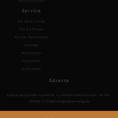
Service
Für Autor:innen
Für die Presse
Für den Buchhandel
Kataloge
Mediadaten
Newsletter
Gutscheine
Adresse
Mabuse-Verlag GmbH
,
Kasseler Str. 1 a
,
60486 Frankfurt am Main
,
Tel: 069 -
707996 - 0
,
E-Mail:
info@mabuse-verlag.de