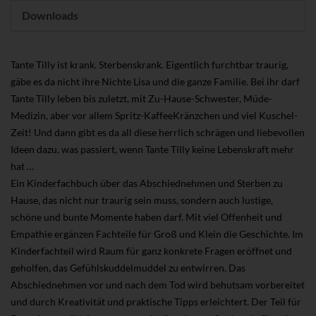
Downloads
Tante Tilly ist krank. Sterbenskrank. Eigentlich furchtbar traurig,
gäbe es da nicht ihre Nichte Lisa und die ganze Familie. Bei ihr darf
Tante Tilly leben bis zuletzt, mit Zu-Hause-Schwester, Müde-
Medizin, aber vor allem Spritz-Kaffee­Kränzchen und viel Kuschel-
Zeit! Und dann gibt es da all diese herrlich schrägen und liebevollen
Ideen dazu, was passiert, wenn Tante Tilly keine Lebenskraft mehr
hat …
Ein Kinderfachbuch über das Abschiednehmen und Sterben zu
Hause, das nicht nur traurig sein muss, sondern auch lustige,
schöne und bunte Momente haben darf. Mit viel Offenheit und
Empathie ergänzen Fachteile für Groß und Klein die Geschichte. Im
Kinderfachteil wird Raum für ganz konkrete Fragen eröffnet und
geholfen, das Gefühlskuddelmuddel zu entwirren. Das
Abschiednehmen vor und nach dem Tod wird behutsam vorbereitet
und durch Kreativität und praktische Tipps erleichtert. Der Teil für