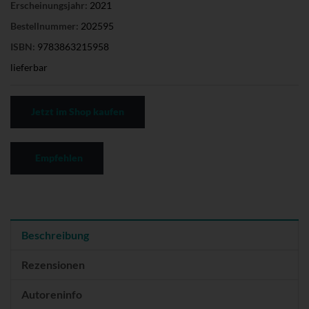
Erscheinungsjahr:
2021
Bestellnummer:
202595
ISBN:
9783863215958
lieferbar
Jetzt im Shop kaufen
Empfehlen
Beschreibung
Rezensionen
Autoreninfo