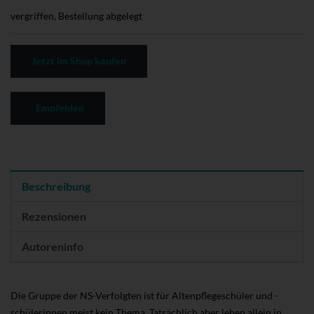
vergriffen, Bestellung abgelegt
Jetzt im Shop kaufen
Empfehlen
Beschreibung
Rezensionen
Autoreninfo
Die Gruppe der NS-Verfolgten ist für Altenpflegeschüler und -
schülerinnen meist kein Thema. Tatsächlich aber leben allein in