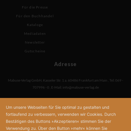
Für die Presse
Für den Buchhandel
Kataloge
Mediadaten
Newsletter
Gutscheine
Adresse
Mabuse-Verlag GmbH
,
Kasseler Str. 1 a
,
60486 Frankfurt am Main
,
Tel: 069 -
707996 - 0
,
E-Mail:
info@mabuse-verlag.de
Um unsere Webseiten für Sie optimal zu gestalten und
fortlaufend zu verbessern, verwenden wir Cookies. Durch
Bestätigen des Buttons »Akzeptieren« stimmen Sie der
Verwendung zu. Über den Button »mehr« können Sie