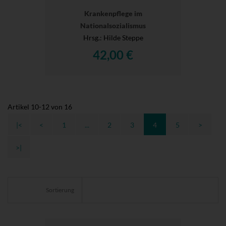
Krankenpflege im
Nationalsozialismus
Hrsg.
: Hilde Steppe
42,00 €
Artikel
10
-
12
von
16
|<
<
1
...
2
3
4
5
>
>|
Sortierung