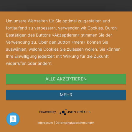
Um unsere Webseiten für Sie optimal zu gestalten und
fortlaufend zu verbessern, verwenden wir Cookies. Durch
Bestätigen des Buttons »Akzeptieren« stimmen Sie der
Verwendung zu. Über den Button »mehr« können Sie
auswählen, welche Cookies Sie zulassen wollen. Sie können
Ihre Einwilligung jederzeit mit Wirkung für die Zukunft
widerrufen oder ändern.
ALLE AKZEPTIEREN
MEHR
Ethikberatung im Gesundheitswesen
Erfolgversprechende Einflüsse
Hendrik Graßme
Powered by
45,00 €
Impressum
|
Datenschutzbestimmungen