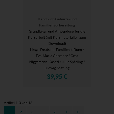
Handbuch Geburts- und
Familienvorbereitung
Grundlagen und Anwendung für die
Kursarbeit (mit Kursmaterialien zum
Download)
Hrsg.
: Deutsche Familienstiftung /
Eva-Maria Chrzonsz / Gesa
Niggemann-Kasozi / Julia Spätling /
Ludwig Spätling
39,95 €
Artikel
1
-
3
von
16
1
2
3
...
6
>
>|