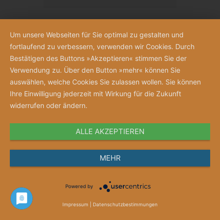
Um unsere Webseiten für Sie optimal zu gestalten und
fortlaufend zu verbessern, verwenden wir Cookies. Durch
Bestätigen des Buttons »Akzeptieren« stimmen Sie der
Verwendung zu. Über den Button »mehr« können Sie
auswählen, welche Cookies Sie zulassen wollen. Sie können
Ihre Einwilligung jederzeit mit Wirkung für die Zukunft
widerrufen oder ändern.
ALLE AKZEPTIEREN
MEHR
Zum Verhältnis von Psychiatrie und
Powered by
Pädagogik
Impressum
|
Datenschutzbestimmungen
Aspekte einer vernunftkritischen