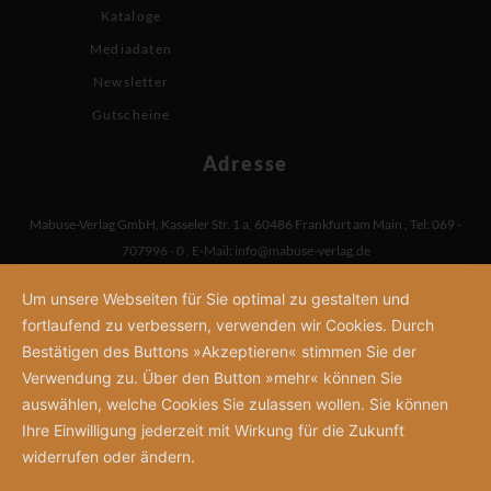
Kataloge
Mediadaten
Newsletter
Gutscheine
Adresse
Mabuse-Verlag GmbH
,
Kasseler Str. 1 a
,
60486 Frankfurt am Main
,
Tel: 069 -
707996 - 0
,
E-Mail:
info@mabuse-verlag.de
Um unsere Webseiten für Sie optimal zu gestalten und
fortlaufend zu verbessern, verwenden wir Cookies. Durch
Bestätigen des Buttons »Akzeptieren« stimmen Sie der
Verwendung zu. Über den Button »mehr« können Sie
auswählen, welche Cookies Sie zulassen wollen. Sie können
Ihre Einwilligung jederzeit mit Wirkung für die Zukunft
widerrufen oder ändern.